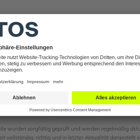
ng für Links“ hat das Landgericht (LG) Hamburg entschiede
n hat. Dies kann – so das LG – nur dadurch verhindert werd
ich von allen Inhalten aller gelinkten Seiten auf unserer 
ite angebrachten Links.
Site wurden sorgfältig geprüft und werden regelmäßig aktua
ollständig, richtig und in letzter Aktualität dargestellt s