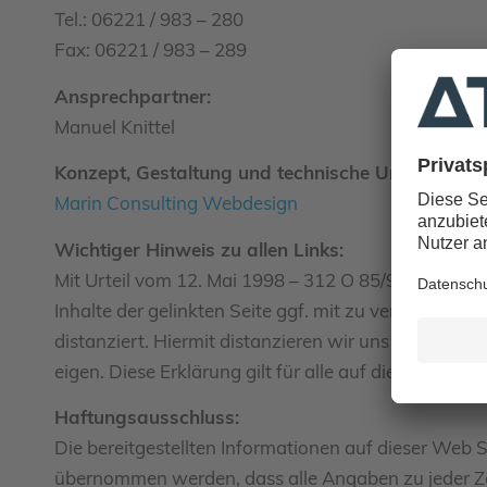
Tel.: 06221 / 983 – 280
Fax: 06221 / 983 – 289
Ansprechpartner:
Manuel Knittel
Konzept, Gestaltung und technische Umsetzung:
Marin Consulting Webdesign
Wichtiger Hinweis zu allen Links:
Mit Urteil vom 12. Mai 1998 – 312 O 85/98 – „Haftu
Inhalte der gelinkten Seite ggf. mit zu verantworte
distanziert. Hiermit distanzieren wir uns ausdrückl
eigen. Diese Erklärung gilt für alle auf dieser Webs
Haftungsausschluss:
Die bereitgestellten Informationen auf dieser Web 
übernommen werden, dass alle Angaben zu jeder Zeit v